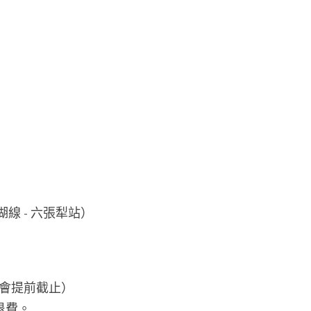
文湖線 - 六張犁站）
）
，則會提前截止）
退費。