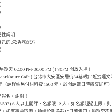
紹
紹
紹
屬性說明
自己的2款香氛配方
燭
星期天 02:00 PM-06:00 PM ( 1:30PM 開放入場 ）
rNature Cafe ( 台北市大安區安居街34巷6號 / 近捷運
 元（課程需另付材料費 1500 元，於開課當日時繳交即可
早報名，謝謝！
8/5/17 ( 6 人以上開課，名額限 12 人，如名額超過上限
交，如有事要取消，煩請於報名截止日前告知，逾期恕不