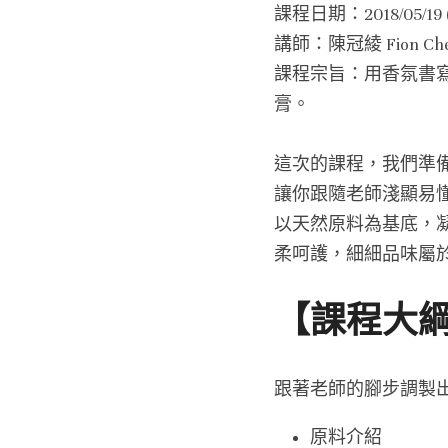
課程日期：2018/05/19 (日
講師：陳冠綾 Fion Ch
課程宗旨：用香氛書
膏。
這次的課程，我們準備了
讓你跟隨老師淺顯易懂
以天然原料為基底，
柔呵護，細細品味屬
【課程大
跟著老師的腳步調製出
原料介紹