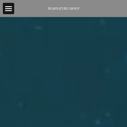
PEARNATURE GROUP
首頁
關於梨本
業務項目
成功案例
網頁設計
軟體開發
活動剪影
線上行銷
合作單位
藝術工程
服務據點
活動規劃
投入公益
精品貿易
登錄
/
註冊